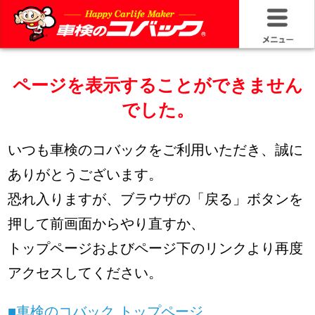
HOME
ページを表示することができません
車検基礎情
でした。
お問い合わ
いつも車検のコバックをご利用いただき、誠に
料金＆プラ
ありがとうございます。
恐れ入りますが、ブラウザの「戻る」ボタンを
車検サービ
押して前画面からやり直すか、
安さの構造
トップページおよびページ下のリンクより再度
アクセスしてください。
コバック品
■車検のコバック トップページ
20年50万キ
■車検のコバック 店舗を検索