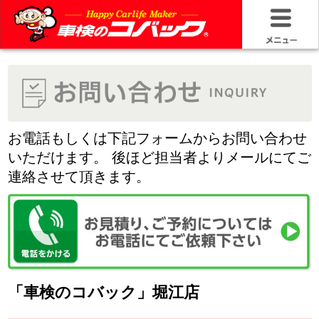
HOME
車検基礎情
お問い合わ
お電話もしくは下記フォームからお問い合わせ
いただけます。 後ほど担当者よりメールにてご
料金＆プラ
連絡させて頂きます。
車検サービ
安さの構造
コバック品
「車検のコバック」堀江店
20年50万キ
氏名
※必須
ふりがな
※必須