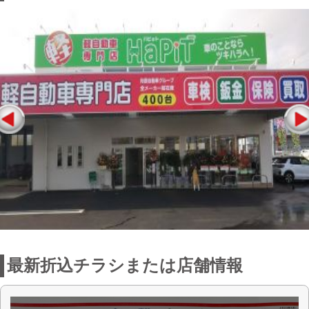
最新折込チラシまたは店舗情報
点検整備に関わる料金表