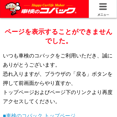
HOME
ページを表示することができません
車検基礎情
でした。
お問い合わ
いつも車検のコバックをご利用いただき、誠に
料金＆プラ
ありがとうございます。
恐れ入りますが、ブラウザの「戻る」ボタンを
車検サービ
押して前画面からやり直すか、
安さの構造
トップページおよびページ下のリンクより再度
アクセスしてください。
コバック品
■車検のコバック トップページ
20年50万キ
■車検のコバック 店舗を検索