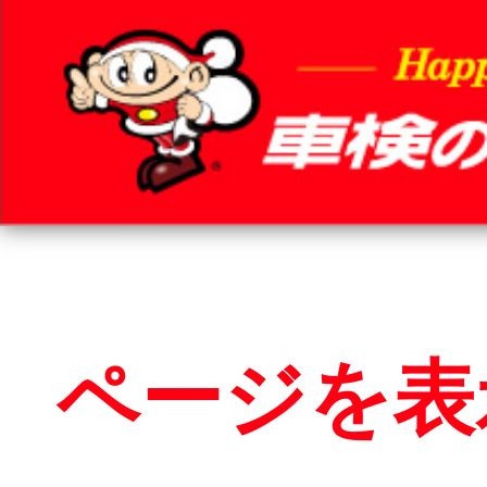
HOME
ページを表示することができません
車検基礎情
でした。
お問い合わ
いつも車検のコバックをご利用いただき、誠に
料金＆プラ
ありがとうございます。
恐れ入りますが、ブラウザの「戻る」ボタンを
車検サービ
押して前画面からやり直すか、
安さの構造
トップページおよびページ下のリンクより再度
アクセスしてください。
コバック品
■車検のコバック トップページ
20年50万キ
■車検のコバック 店舗を検索