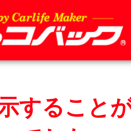
報
せ
ン
ス
質
ロ