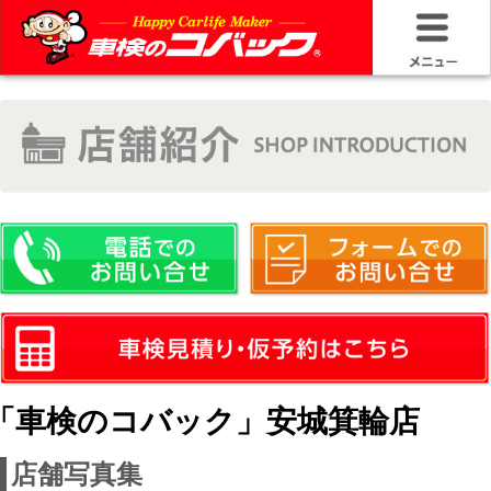
HOME
車検基礎情
お問い合わ
料金＆プラ
車検サービ
安さの構造
「車検のコバック」安城箕輪店
コバック品
店舗写真集
20年50万キ