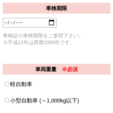
①１ＢＯＸ･ＲＶ車に関しては、店舗により車
検基本料金が異なる場合がありますので、店舗
へご確認下さい。
②輸入車車種・商用車・特殊な自動車などにつ
きましては、該当店舗へ直接お問合せ下さい。
③以下重量に当てはまらない国産車につきまし
ては、該当店舗へ直接お問合せ下さい。
〈店舗直通ダイヤル
0120-138-589
〉
初年度登録
車検証の初年度登録年月をご参照下さい。
プライバシーポリシーに同意する
※プライバシーポリシー（必ずお読み下さい）