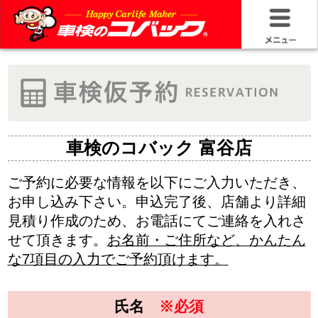
HOME
車検基礎情
お問い合わ
車検のコバック 富谷店
料金＆プラ
ご予約に必要な情報を以下にご入力いただき、
お申し込み下さい。申込完了後、店舗より詳細
車検サービ
見積り作成のため、お電話にてご連絡を入れさ
せて頂きます。
お名前・ご住所など、かんたん
安さの構造
な7項目の入力でご予約頂けます。
コバック品
氏名
※必須
20年50万キ
ふりがな
※必須