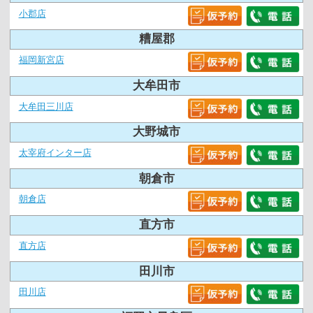
小郡店
糟屋郡
福岡新宮店
大牟田市
大牟田三川店
大野城市
太宰府インター店
朝倉市
朝倉店
直方市
直方店
田川市
田川店