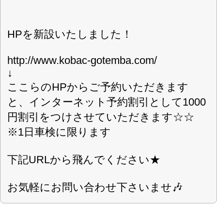
0550-76-0789
0550-76-0744
FAX番号
https://kobac-gotemba.com
URL
8:00～11:45、12:45～18:00
営業案内
木曜・日曜・祝日・GW・夏期休暇・年
定休日
末年始
軽自動車・乗用車・貨物車・全般
対応車種
スーパーセーフティー車検
取扱車検
スーパーテクノ車検
現金・ローン
お支払方法
246菅沼交差点を箱根方向に曲り、2つ目の信号
を左折500M左側