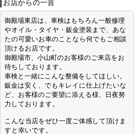
http://www.kobac-gotemba.com/
↓
ここらのHPからご予約いただきます
と、インターネット予約割引として1000
円割引をつけさせていただきます☆☆
※1日車検に限ります
下記URLから飛んでください★
お気軽にお問い合わせ下さいませ🎶
店舗詳細
車検のコバック 御殿場東店
〈店舗直通フリーダイヤル
0120-37-5892
〉
(有)駿東自動車
会社名
〒410-1322 静岡県駿東郡小山町吉久保
住所
1085-3
第4308号
認可
電話番号