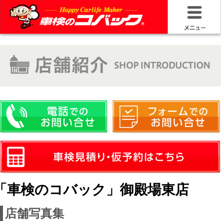
HOME
車検基礎情
お問い合わ
料金＆プラ
車検サービ
安さの構造
「車検のコバック」御殿場東店
コバック品
店舗写真集
20年50万キ