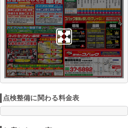
お店からの一言
御殿場東店は、車検はもちろん一般修理
やオイル・タイヤ・鈑金塗装まで、あな
たの可愛いお車のことなら何でもご相談
頂けるお店です。
御殿場市、小山町のお客様のご来店をお
待ちしております。
車検と一緒にこんな整備をしてほしい。
鈑金は安く、でもキレイに仕上げたいな
ど、お客様のご要望に添える様、日夜努
力しております。
こんな当店をぜひ一度ご体感して頂けま
すと幸いです。
HPを新設いたしました！