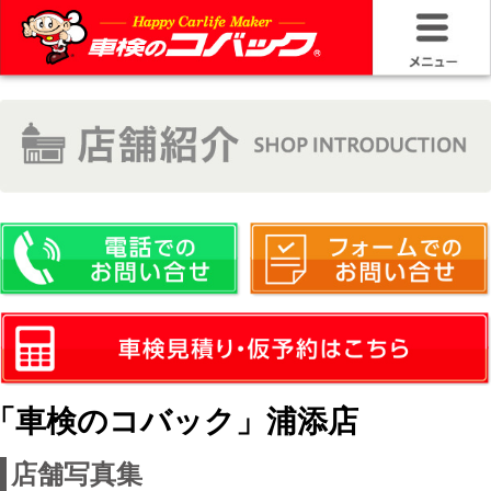
HOME
車検基礎情
お問い合わ
料金＆プラ
車検サービ
安さの構造
「車検のコバック」浦添店
コバック品
店舗写真集
20年50万キ