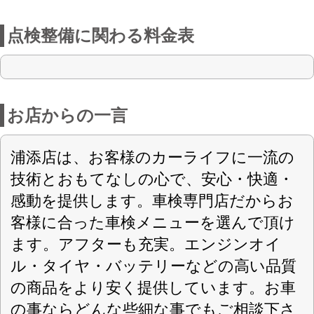
ル・タイヤ・バッテリーなどの高い品質
の商品をより安く提供しています。お車
の事ならどんな些細な事でもご相談下さ
い。
浦添店ホームページはこち
ら
店舗詳細
車検のコバック 浦添店
〈店舗直通フリーダイヤル
0120-194-589
〉
(株)東日産自動車
会社名
〒901-2125 沖縄県浦添市仲西1-7-1
住所
沖特指第337号
認可
098-877-4003
電話番号
098-878-4019
FAX番号
https://www.kobac-ut.com/
URL