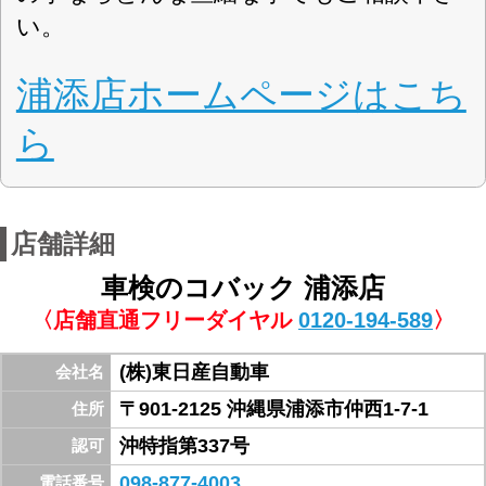
営業時間：10：00～18：00
営業案内
火曜日
定休日
国産車の軽自動車・乗用車・全般
対応車種
スーパーセーフティー車検
取扱車検
現金・ローン
お支払方法
米軍キャンプキンザー向い、58号線沿い。赤い
看板とコバサン太が目印です！