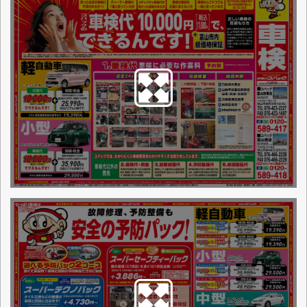
点検整備に関わる料金表
お店からの一言
富山西店は、コバック車検の富山市一号
店です。車検は当然、一般修理、鈑金塗
装、タイヤにオイル交換、新車、中古車
販売、車の買取に至るまで車の事なら全
てお任せください。朝8時30分から夜6時
30分まで営業中！お客様に満足を提案