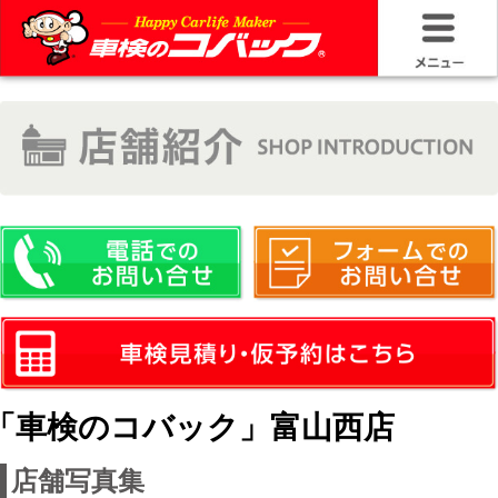
HOME
車検基礎情
お問い合わ
料金＆プラ
車検サービ
安さの構造
「車検のコバック」富山西店
コバック品
店舗写真集
20年50万キ