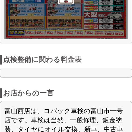
中！ぜひ一度当店へご来店下さい！スタ
ッフ一同最高の笑顔でお待ちしていおり
ます！
店舗詳細
車検のコバック 富山西店
〈店舗直通フリーダイヤル
0120-589-418
〉
(株)モービルハウス
会社名
〒939-2745 富山県富山市婦中町広田
住所
5250
第30116号
認可
076-466-2228
電話番号
076-466-2229
FAX番号
https://www.mobilhouse.co.jp/kobac/
URL
AM 8:30-PM 18:30
営業案内
日曜・祝日・GW・夏期休暇・年末年始
定休日
国産 軽自動車・乗用車・全般
対応車種
車検
取扱車検