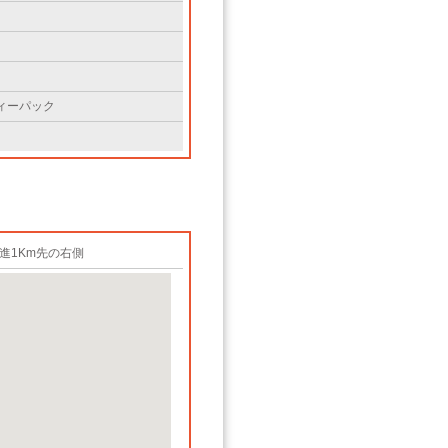
ィーパック
進1Km先の右側