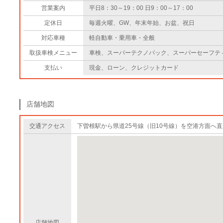
営業案内
平日8：30～19：00 日9：00～17：00
定休日
毎週火曜、GW、年末年始、お盆、祝日
対応車種
軽自動車・乗用車・全般
取扱車検メニュー
車検、スーパーテクノパック、スーパーセーフテ
支払い
現金、ローン、クレジットカード
店舗地図
交通アクセス
下曽根駅から県道25号線（旧10号線）を空港方面へ直
店舗地図