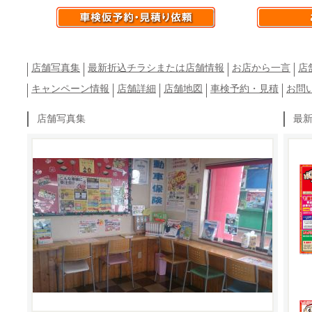
店舗写真集
最新折込チラシまたは店舗情報
お店から一言
店
キャンペーン情報
店舗詳細
店舗地図
車検予約・見積
お問
店舗写真集
最