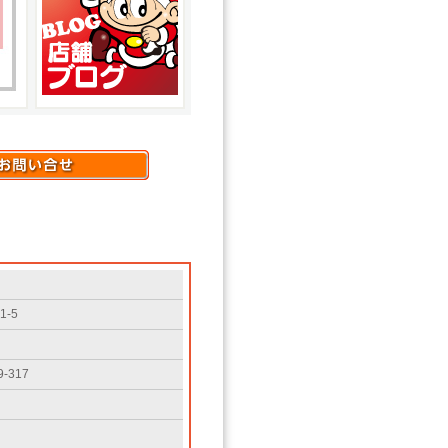
-5
-317