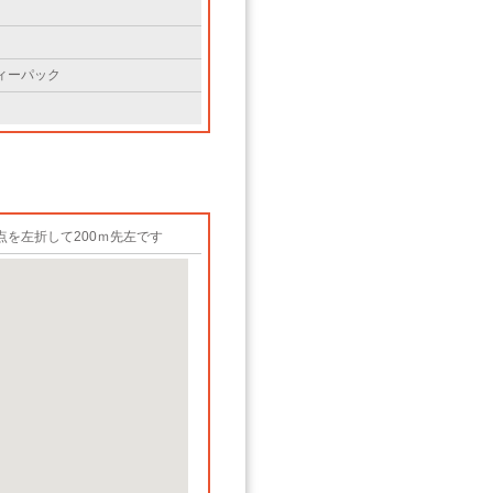
ィーパック
を左折して200ｍ先左です