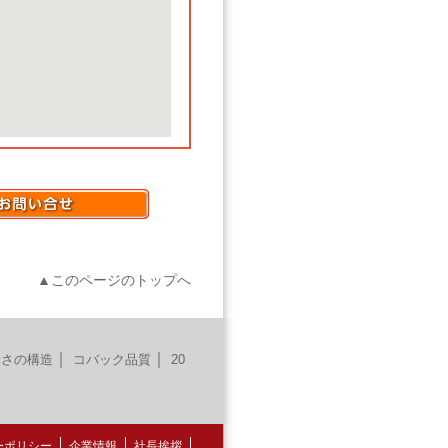
▲このページのトップへ
｜
｜
安さの構造
コバック品質
20
ーポリシー
企業情報
社長挨拶