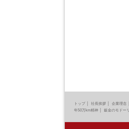
｜
｜
トップ
社長挨拶
企業理念
｜
年50万km精神
鈑金のモドー