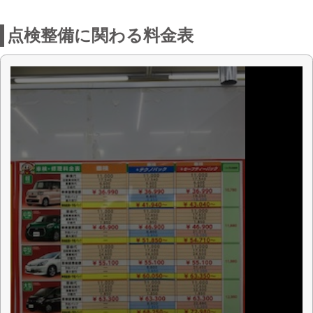
お店からの一言
☆コバック栃木店では、整備と保証付の
安心車検を用意しています。しかも経済
的！
☆車検はもちろん、一般整備、板金、自
動車保険、12ヶ月点検などお車の事なら
何でもお任せ下さい。
☆スズキ栃木南と併設しております。
☆スタッフ一同、心よりお待ちしていま
す。
※定休日：毎週水曜日と第2日曜日となっ
ております。