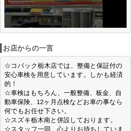
スーパーセーフティ車検をネットから仮
予約すると1000円引きを開始しました。
店舗詳細
車検のコバック 栃木店
〈店舗直通フリーダイヤル
0120-246-589
〉
(有)高谷自工
会社名
〒328-0032 栃木県栃木市神田町21-21
住所
6第757号
認可
0282-23-6633
電話番号
0282-23-6665
FAX番号
https://kobac-tochigi01.com
URL
平日9：00-19：00 ／ 日・祝9：00-18：
営業案内
00
水曜・第2日曜日・GW・夏期休暇・年末
定休日
年始
車検・整備・修理・メンテナンス・他、
対応車種