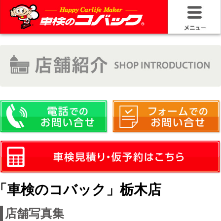
HOME
車検基礎情
お問い合わ
料金＆プラ
車検サービ
安さの構造
「車検のコバック」栃木店
コバック品
店舗写真集
20年50万キ