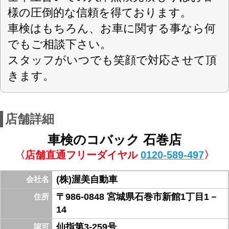
https://kobac-ishinomaki.com
URL
平日・土曜 9:00～18:00
営業案内
日曜 ・祝日・GW・夏期休暇・年末年始
定休日
軽自動車 普通乗用車 4ナンバー、1ナン
対応車種
バー貨物（総重量5,000kgまで)
スーパーセーフティー車検
取扱車検
スーパーテクノ車検
現金 ・ 各種クレジットカード・オートロ
お支払方法
ーン・PayPay
門脇のヨークベニマル中浦店、西側入り口前。