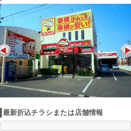
最新折込チラシまたは店舗情報
点検整備に関わる料金表
お店からの一言
「車検のコバック 石巻店」(株)渥美自動
車は、毎日笑顔でお客様に
安心と安全を提供させて頂いておりま
す。
昭和30年（1955年）創業の当社は、自動