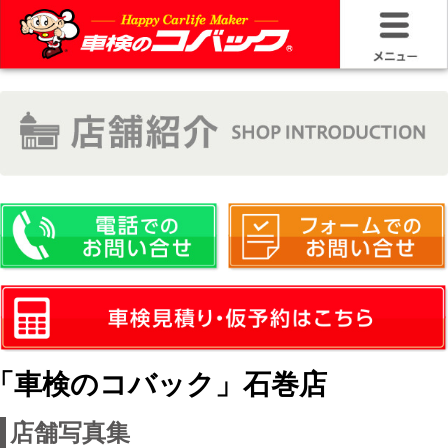
HOME
車検基礎情
お問い合わ
料金＆プラ
車検サービ
安さの構造
「車検のコバック」石巻店
コバック品
店舗写真集
20年50万キ