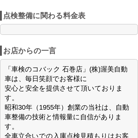
車整備の技術と情報量に自信がありま
す。
全車立合いでの入庫点検見積もりはお客
様の圧倒的な信頼を得ております。
車検はもちろん、お車に関する事なら何
でもご相談下さい。
スタッフがいつでも笑顔で対応させて頂
きます。
店舗詳細
車検のコバック 石巻店
〈店舗直通フリーダイヤル
0120-589-497
〉
(株)渥美自動車
会社名
〒986-0848 宮城県石巻市新館1丁目1－
住所
14
仙指第3-259号
認可
0225-22-4724
電話番号
0225-22-4825
FAX番号