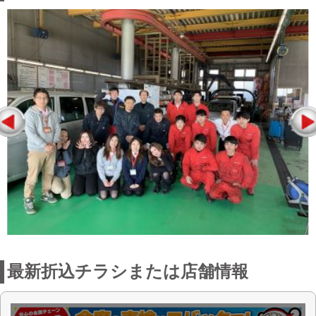
最新折込チラシまたは店舗情報