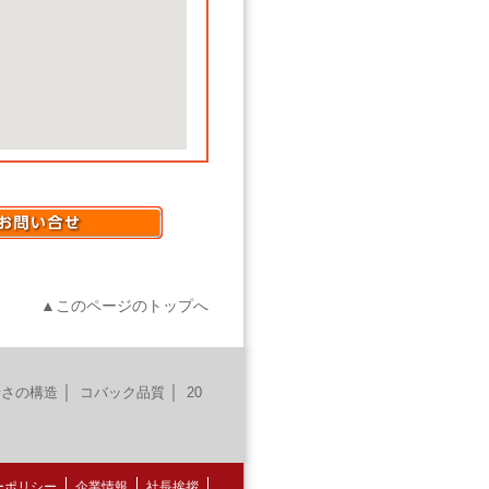
▲このページのトップへ
｜
｜
安さの構造
コバック品質
20
ーポリシー
企業情報
社長挨拶