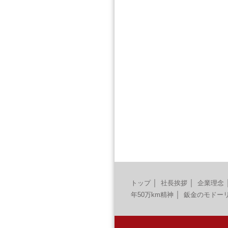
｜
｜
トップ
社長挨拶
企業理念
｜
年50万km精神
鈑金のモドー