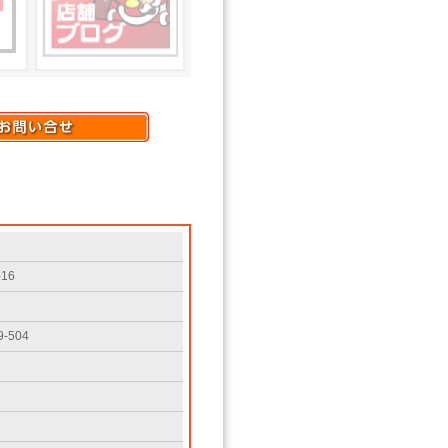
16
-504