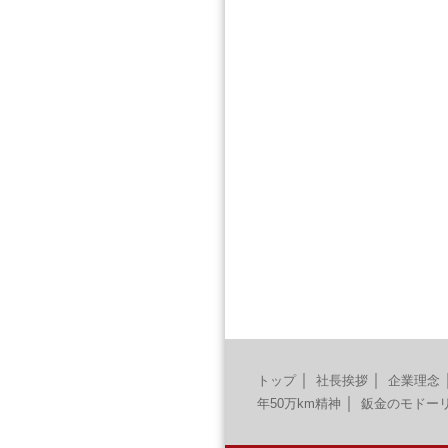
｜
｜
トップ
社長挨拶
企業理念
｜
年50万km精神
鈑金のモドー