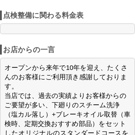
（塩カル落し）+ブレーキオイル取替（車
検時、定期交換おすすめ部品）をセット
したオリジナルのスタンダードコースを
ご提案させていただき、好評の車検コー
スになります。
長野県佐久市にある車検のコバック佐久
平店は、佐久インター近くの店舗でアク
セスもバツグンです。車検は当然なが
ら、一般修理、タイヤ、ホイル、バッテ
リー、自動車の販売、自動車保険、鈑金
塗装、レッカーサービス、車の事なら何
でも車検のコバック佐久平店にお任せ下
さい。
店舗詳細
車検のコバック 佐久平店
〈店舗直通フリーダイヤル
0120-223-506
〉
(株)フジカーランド上田
会社名