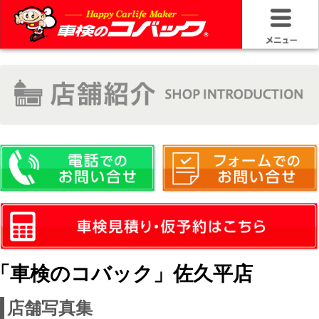
HOME
車検基礎情
お問い合わ
料金＆プラ
車検サービ
安さの構造
「車検のコバック」佐久平店
コバック品
店舗写真集
20年50万キ