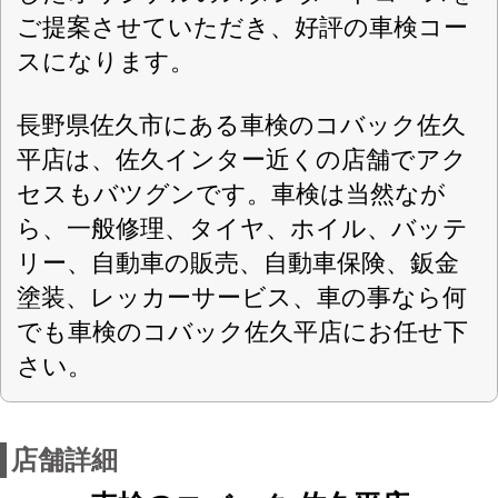
〒386-0014 長野県佐久市岩村田北1-30-7
住所
北信指第20248号
認可
0267-68-2244
電話番号
0267-65-7711
FAX番号
http://www.mykobac.jp/sakudaira/
URL
10:00-18:00、祝日10:00-18:00※水曜以
営業案内
外の祝日も対応中
水曜日・木曜日・GW・夏期休暇・年末
定休日
年始
軽自動車・乗用車・全般（一部、要相談
対応車種
車種あり）
スーパーセーフティー車検
取扱車検
諸費用含む 全額カード、 PayPay、 d払
お支払方法
い、でのお支払いOK