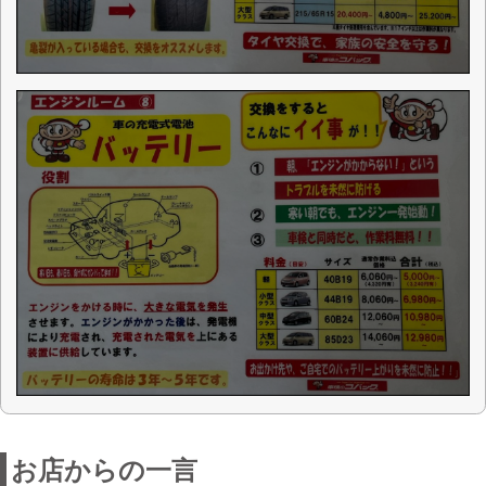
✅ コバック十和田店が選ばれる理由
安さに自信あり：当店は全国に展開する
コバックチェーンの一員。ディーラーや
一般整備工場と比べ、「無駄な中間マー
ジンや過剰整備を省いた、必要十分な整
備 + 法定費用」の構成で、費用を抑え
た“安い車検”をご提供しています。
明朗・丁寧な見積り：初めての方にも安
心なように、整備内容や必要な費用をわ
かりやすくご説明。事前見積りはもちろ
ん無料で、納得のうえでご依頼いただけ
ます。
安心と安全の整備品質：国家資格整備士
による整備で、お車の状態をしっかりチ
ェック。「安全第一」をモットーに、安
心してお乗りいただける車検を実施しま
す。