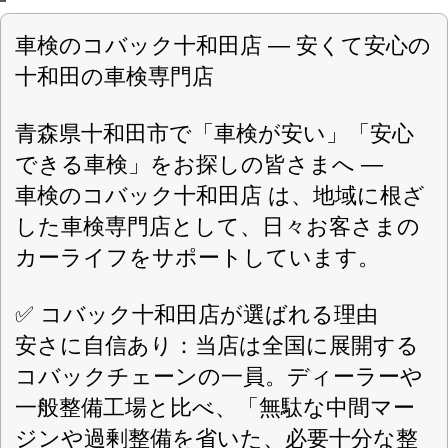
便利なサービス：オイル交換、タイヤ交
換、各種点検など、車検以外の整備も対
応可能。ネット予約や持ち込みタイヤへ
の対応もしており、十和田市近郊の皆さ
まにとって利用しやすい環境を整えてい
ます。
📍 店舗情報
所在地：〒034-0107 青森県十和田市洞内
字後野331-23
営業時間：9:30〜18:30
定休日：日曜日・祝日・GW・夏期休暇・
年末年始
対応車種：軽自動車から乗用車まで幅広
く対応。
お支払い方法：現金、クレジットカー
ド、電子マネー（PayPay）、ローンも可
能。
🙏 店長からのメッセージ