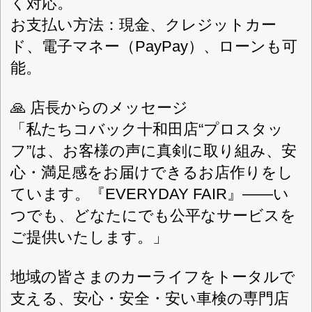
日曜日、祝日、GW、夏期休暇、年末年
定休日
始
軽自動車・乗用車・全般
対応車種
車検+スーパーセーフティーパック
取扱車検
現金、クレジットカード、PayPay、ロー
お支払方法
ン
旧国道4号線オートバックスさんの真向かいです