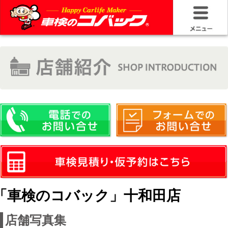
HOME
車検基礎情
お問い合わ
料金＆プラ
車検サービ
安さの構造
「車検のコバック」十和田店
コバック品
店舗写真集
20年50万キ