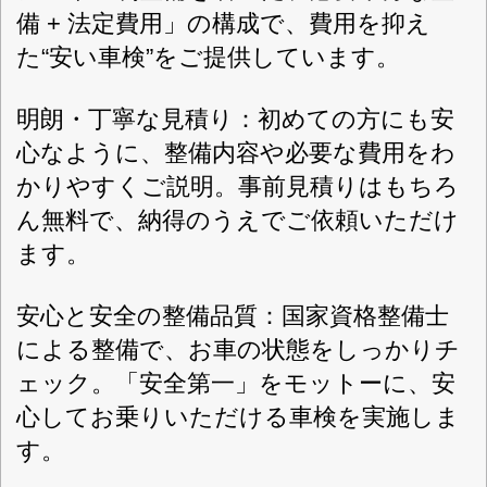
「私たちコバック十和田店“プロスタッ
フ”は、お客様の声に真剣に取り組み、安
心・満足感をお届けできるお店作りをし
ています。『EVERYDAY FAIR』――い
つでも、どなたにでも公平なサービスを
ご提供いたします。」
地域の皆さまのカーライフをトータルで
支える、安心・安全・安い車検の専門店
として、スタッフ一同、心を込めてお車
をお預かりいたします。十和田市で車検
をお考えの方、ぜひ一度ご相談・お見積
りをご利用ください。
車検・オイル交換・タイヤ
交換・各種点検
←「車検・オイル
交換・タイヤ交換・各種点検」ネット予
約はこちら
タイヤ持ち込み交換OK！
←