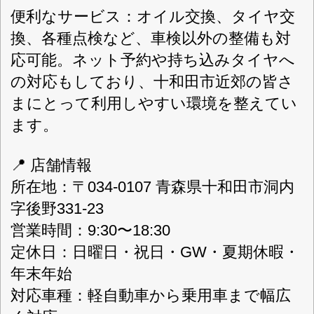
タイヤの交換なら、こちらをクリック
車検のコバック 十和田店
の求人情報
←求人情報はこちらを
クリック
店舗詳細
車検のコバック 十和田店
〈店舗直通フリーダイヤル
0120-589-551
〉
(株)プロスタッフ
会社名
〒034-0107 青森県十和田市洞内字後野
住所
331-23
認可
0176-51-4343
電話番号
0176-51-4344
FAX番号
http://www.prostaff-car.com/
URL
9：30～18：30
営業案内