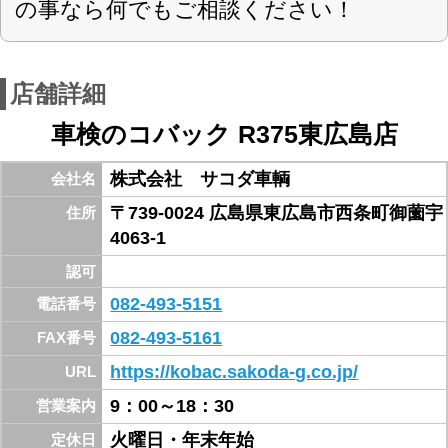
お支払方法
山陽自動車道西条IC下りて375号線を呉方面へ車
で15分！西条バイパス交差点を過ぎて右折！