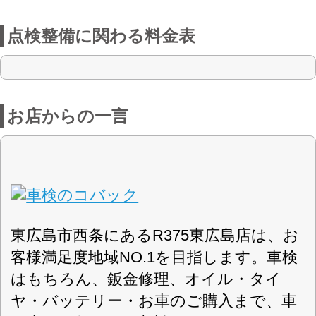
客様満足度地域NO.1を目指します。車検
はもちろん、鈑金修理、オイル・タイ
ヤ・バッテリー・お車のご購入まで、車
の事なら何でもご相談ください！
店舗詳細
車検のコバック R375東広島店
株式会社 サコダ車輌
会社名
〒739-0024 広島県東広島市西条町御薗宇
住所
4063-1
認可
082-493-5151
電話番号
082-493-5161
FAX番号
https://kobac.sakoda-g.co.jp/
URL
9：00～18：30
営業案内
火曜日・年末年始
定休日
対応車種
車検+スーパーテクノパック
取扱車検
車検+スーパーセーフティーパック