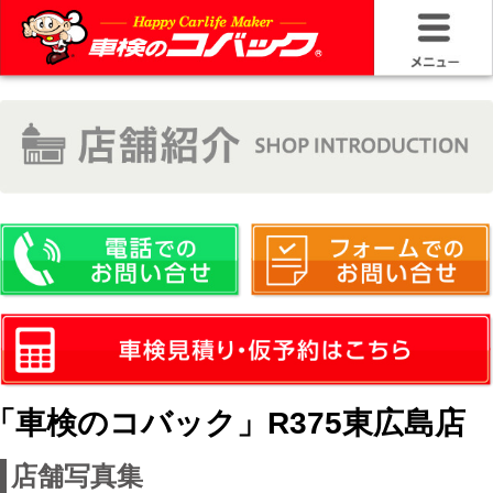
HOME
車検基礎情
お問い合わ
料金＆プラ
車検サービ
安さの構造
「車検のコバック」R375東広島店
コバック品
店舗写真集
20年50万キ