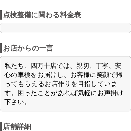
店舗詳細
車検のコバック 四万十店
〈店舗直通フリーダイヤル
0120-589-210
〉
（株）浜村自動車
会社名
〒787-0010 高知県四万十市古津賀1578-1
住所
認可
0880-35-4320
電話番号
0880-35-5658
FAX番号
https://www.hamamuraj.co.jp
URL
9 : 00 - 18：00
営業案内
日曜日、GW、夏季休暇、年末年始
定休日
軽自動車・乗用車・全般
対応車種
車検+スーパーテクノパック
取扱車検
車検+スーパーセーフティーパック
現金・カード・ローン・PayPay・d払い
お支払方法