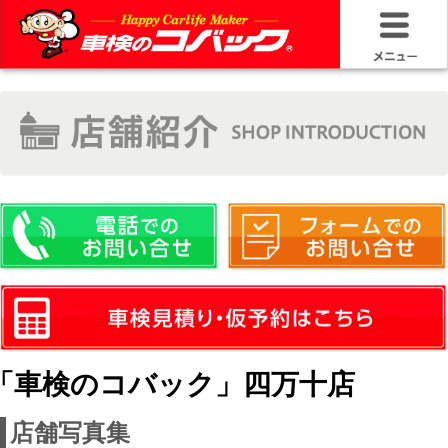
HOME
車検基礎情
お問い合わ
料金＆プラ
車検サービ
安さの構造
「車検のコバック」四万十店
コバック品
店舗写真集
20年50万キ