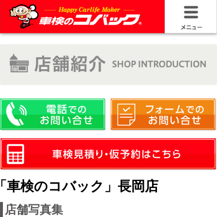
HOME
車検基礎情
お問い合わ
料金＆プラ
車検サービ
安さの構造
「車検のコバック」長岡店
コバック品
店舗写真集
20年50万キ