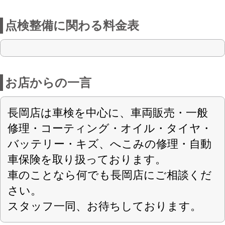
さい。
スタッフ一同、お待ちしております。
店舗詳細
車検のコバック 長岡店
〈店舗直通フリーダイヤル
0037-6007-0236
〉
株式会社 丸山自動車
会社名
〒940-2024 新潟県長岡市堺町字浦田5
住所
10049
認可
0258-86-7741
電話番号
0258-86-7399
FAX番号
https://mykobac.com
URL
9：00～18：00
営業案内
毎週火曜、GW、夏季休暇、年末年始
定休日
対応車種
車検+スーパーセーフティーパック
取扱車検
現金・クレジットカード・その他
お支払方法
（PayPay・auペイ・d払い・楽天ペイな