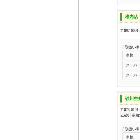
稚内店
〒097-000
[ 取扱い
車検
スーパ
スーパ
砂川空
〒073-01
ム砂川空知
[ 取扱い
車検