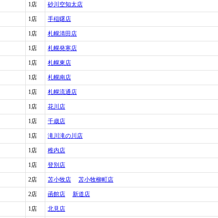
1店
砂川空知太店
1店
手稲曙店
1店
札幌清田店
1店
札幌発寒店
1店
札幌東店
1店
札幌南店
1店
札幌流通店
1店
花川店
1店
千歳店
1店
滝川滝の川店
1店
稚内店
1店
登別店
2店
苫小牧店
苫小牧柳町店
2店
函館店
新道店
1店
北見店