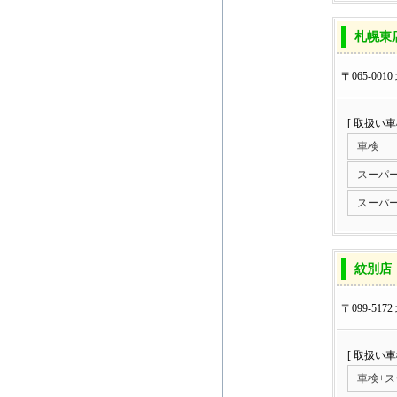
札幌東
〒065-00
[ 取扱い
車検
スーパ
スーパ
紋別店
〒099-51
[ 取扱い
車検+