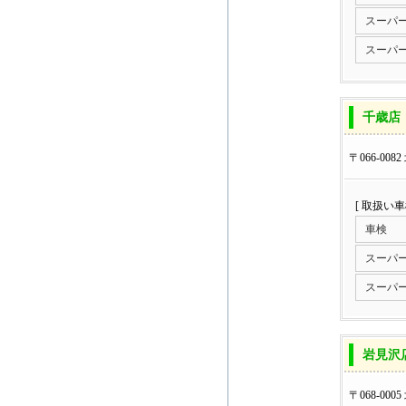
スーパ
スーパ
千歳店
〒066-008
[ 取扱い
車検
スーパ
スーパ
岩見沢
〒068-00