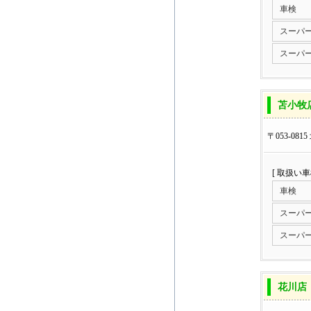
車検
スーパ
スーパ
苫小牧
〒053-08
[ 取扱い
車検
スーパ
スーパ
花川店