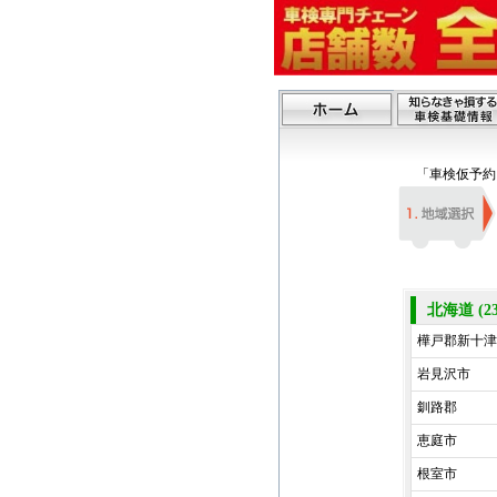
「車検仮予約
北海道 (2
樺戸郡新十津
岩見沢市
釧路郡
恵庭市
根室市