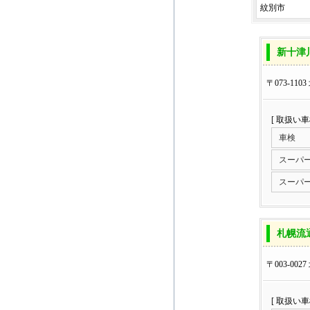
紋別市
新十津
〒073-11
[ 取扱い
車検
スーパ
スーパ
札幌流
〒003-00
[ 取扱い