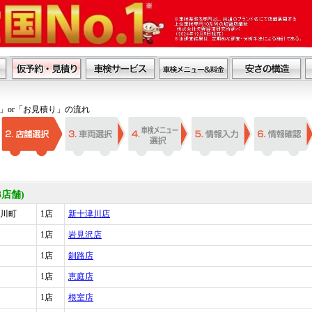
」or「お見積り」の流れ
3店舗)
川町
1店
新十津川店
1店
岩見沢店
1店
釧路店
1店
恵庭店
1店
根室店