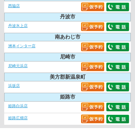
西脇店
丹波市
丹波氷上店
南あわじ市
洲本インター店
尼崎市
尼崎元浜店
美方郡新温泉町
浜坂店
姫路市
姫路白浜店
姫路広畑店