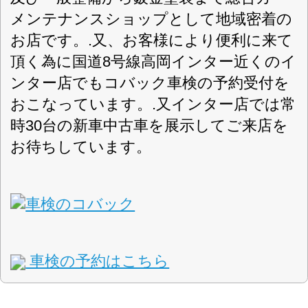
0766-31-4570
FAX番号
http://www.hasegawa-car.com/kobac
URL
8:30-18:30
営業案内
日曜日・月曜日・祝日・夏期休暇・年末
定休日
年始
軽自動車・乗用車・全般
対応車種
取扱車検
現金・paypay・ローン・クレジット払い
お支払方法
県道四日市交差点より石堤方面800M