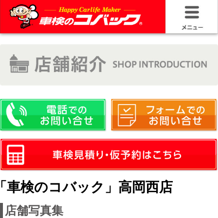
HOME
車検基礎情
お問い合わ
料金＆プラ
車検サービ
安さの構造
「車検のコバック」高岡西店
コバック品
店舗写真集
20年50万キ