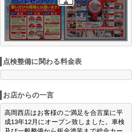
頂く為に国道8号線高岡インター近くのイ
ンター店でもコバック車検の予約受付を
おこなっています。.又インター店では常
時30台の新車中古車を展示してご来店を
お待ちしています。
車検の予約はこちら
店舗詳細
車検のコバック 高岡西店
〈店舗直通フリーダイヤル
0120-589-047
〉
(株)長谷川自動車
会社名
〒933-0353 富山県高岡市麻生谷273
住所
第4319号
認可
0766-31-0047
電話番号