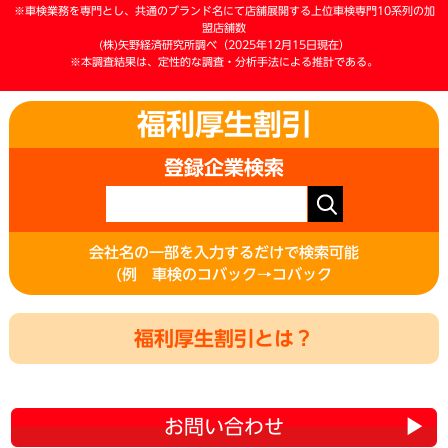
※車検業務を専門とし、共通のブランド名にて店舗展開する上位車検専門10系列の加
盟店舗数
(株)矢野経済研究所調べ（2025年12月15日現在）
※本調査結果は、定性的な調査・分析手法による推計である。
福利厚生割引
登録企業検索
会社名の一部を入力するだけで検索可能
(例 車検のコバック→コバック
福利厚生割引とは？
お問い合わせ