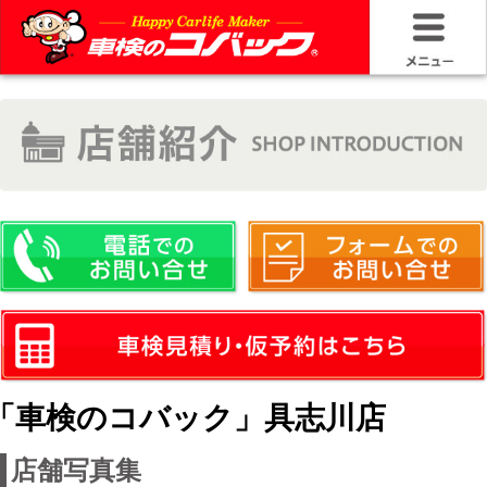
HOME
車検基礎情
お問い合わ
料金＆プラ
車検サービ
安さの構造
「車検のコバック」具志川店
コバック品
店舗写真集
20年50万キ