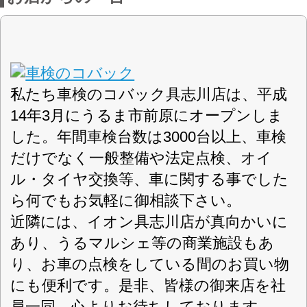
車検のコバック 具志川店
〈店舗直通フリーダイヤル
0120-589-835
〉
(株)中部自動車整備工場
会社名
〒904-2235 沖縄県うるま市字前原287-1
住所
指定第402号
認可
098-979-0478
電話番号
098-979-0479
FAX番号
https://shaken-uruma.com/
URL
9:00-18：00
営業案内
毎月第1、第3日曜日
定休日
軽自動車・乗用車・全般
対応車種
スーパーテクノパック
取扱車検
スーパーセーフティーパック
現金・クレジット
お支払方法