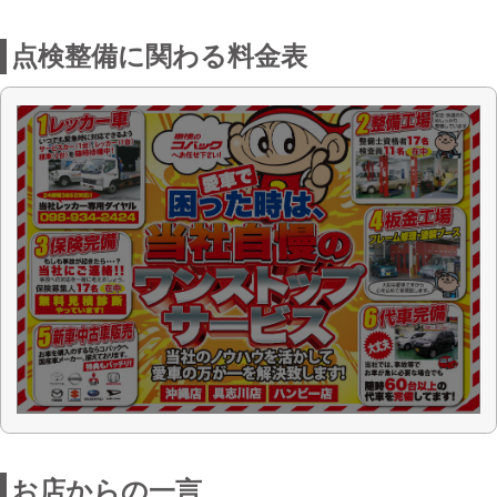
お店からの一言
私たち車検のコバック具志川店は、平成
14年3月にうるま市前原にオープンしま
した。年間車検台数は3000台以上、車検
だけでなく一般整備や法定点検、オイ
ル・タイヤ交換等、車に関する事でした
ら何でもお気軽に御相談下さい。
近隣には、イオン具志川店が真向かいに
あり、うるマルシェ等の商業施設もあ
り、お車の点検をしている間のお買い物
にも便利です。是非、皆様の御来店を社
員一同、心よりお待ちしております。
店舗詳細