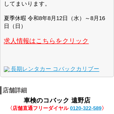
毎週水曜日・第1・3・5木曜日・GW・夏
定休日
期休暇・年末年始
軽自動車・普通車
対応車種
スーパーディスカウント車検
取扱車検
現金・ローン
お支払方法
国道283号を釜石方面へ向いカメイGSさん手前
の信号左側