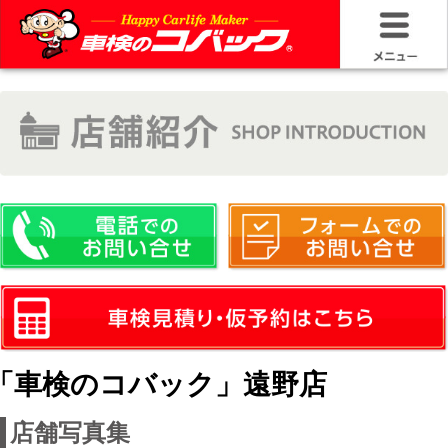
HOME
車検基礎情
お問い合わ
料金＆プラ
車検サービ
安さの構造
「車検のコバック」遠野店
コバック品
店舗写真集
20年50万キ