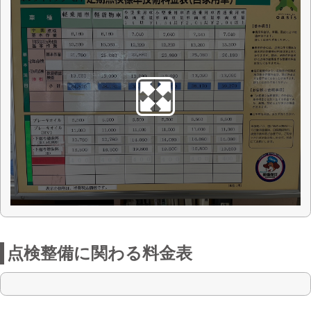
点検整備に関わる料金表
お店からの一言
弊社は1988年に岩手県遠野市に創業いた
しました。昭和60年からホンダの指定デ
ィーラーとして新車販売をスタート。
現在は車検・タイヤ販売・エンジンオイ
ル交換・各種新車販売・軽未使用車販
売・鈑金塗装・自動車保険・レンタカー
等、お客様のカーライフをトータル的に
サポートさせて頂いております。
ひとりでも多くのお客様から「ありがと
う」の言葉をいただけるように社員一丸
となり、「元気な笑顔」を旗印に地元の
遠野市の皆様から信頼される会社を目指
してまいります。
夏季休暇 令和8年8月12日（水）～8月16