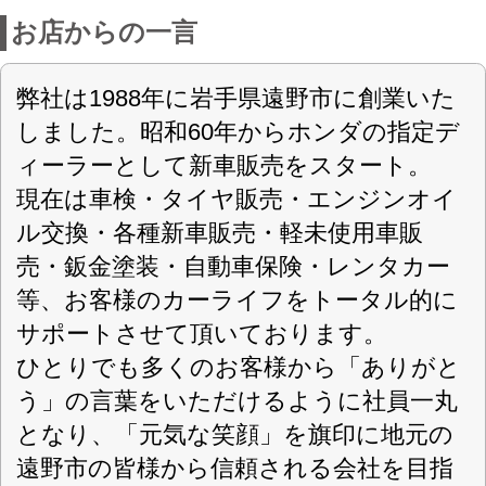
日（日）
求人情報はこちらをクリック
長期レンタカー コバックカリブー
店舗詳細
車検のコバック 遠野店
〈店舗直通フリーダイヤル
0120-322-589
〉
(有)駒形モータース
会社名
〒028-0541 岩手県遠野市松崎白岩19-60-
住所
1
東北整指 第2-590号
認可
0198-62-6611
電話番号
0198-62-7486
FAX番号
https://www.komagata-m.com/
URL
9:00～18:00
営業案内