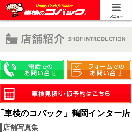
HOME
車検基礎情
お問い合わ
料金＆プラ
車検サービ
安さの構造
「車検のコバック」鶴岡インター店
コバック品
店舗写真集
20年50万キ