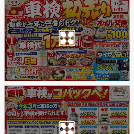
点検整備に関わる料金表
お店からの一言
山形県鶴岡市にある車検のコバック鶴岡
インター店は、車検整備はもちろん、一
般整備や鈑金塗装、新車中古車販売に自
動車保険提案など、車の事なら多岐にわ
たって何でもご対応可能です。ぜひ、車
検のコバック鶴岡インター店にお任せ下