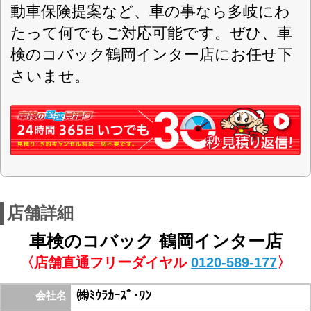
軽自動車・乗用車・全般
対応車種
車検+スーパーテクノパック
取扱車検
車検+スーパーセーフティーパック
現金・クレジットカード・ローン・QRコ
お支払方法
ード決済等
国道7号線にあるホームセンタームサシさんの交
差点を湯野浜方面に向って500m先右手