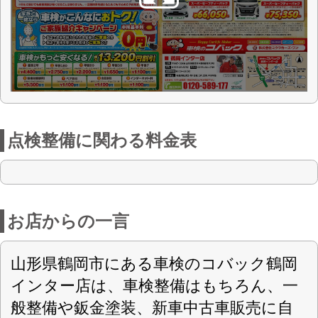
さいませ。
店舗詳細
車検のコバック 鶴岡インター店
〈店舗直通フリーダイヤル
0120-589-177
〉
㈱ﾐｳﾗｶｰｽﾞ･ﾜﾝ
会社名
〒997-0056 山形県鶴岡市中野京田字大坪
住所
5番地
第7298号
認可
0235-26-7900
電話番号
0235-24-1739
FAX番号
https://kobac-tsuruokainter.com
URL
9：00～18：00
営業案内
GW、夏期休暇、年末年始、毎週月曜
定休日
日、月2回日曜日