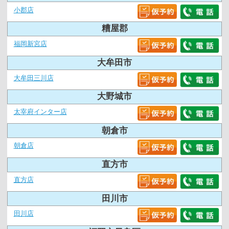
小郡店
糟屋郡
福岡新宮店
大牟田市
大牟田三川店
大野城市
太宰府インター店
朝倉市
朝倉店
直方市
直方店
田川市
田川店