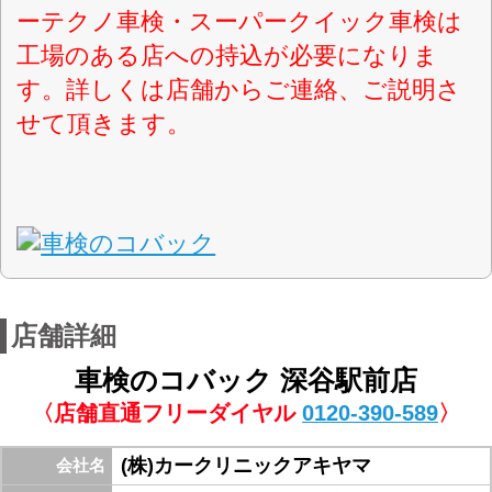
048-551-4722
FAX番号
https://589kobac.co.jp/index.php
URL
8：30-19：00
営業案内
水曜日、GW・夏期・年末年始
定休日
軽自動車・乗用車・全般
対応車種
車検+スーパーテクノパック
取扱車検
車検+スーパーセーフティーパック
完成時一括現金または各種クレジットカ
お支払方法
ード・ローン
17号を深谷方面へ向かい城址公園交差点を駅方
面に走り、すぐ右手