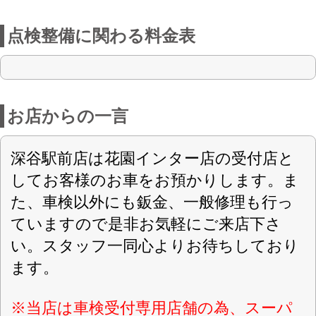
ます。
※当店は車検受付専用店舗の為、スーパ
ーテクノ車検・スーパークイック車検は
工場のある店への持込が必要になりま
す。詳しくは店舗からご連絡、ご説明さ
せて頂きます。
店舗詳細
車検のコバック 深谷駅前店
〈店舗直通フリーダイヤル
0120-390-589
〉
(株)カークリニックアキヤマ
会社名
〒366-0824 埼玉県深谷市西島町1-665-1
住所
認可
048-551-4577
電話番号