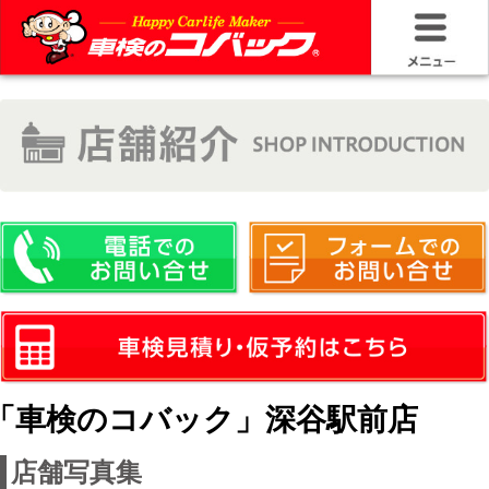
HOME
車検基礎情
お問い合わ
料金＆プラ
車検サービ
安さの構造
「車検のコバック」深谷駅前店
コバック品
店舗写真集
20年50万キ