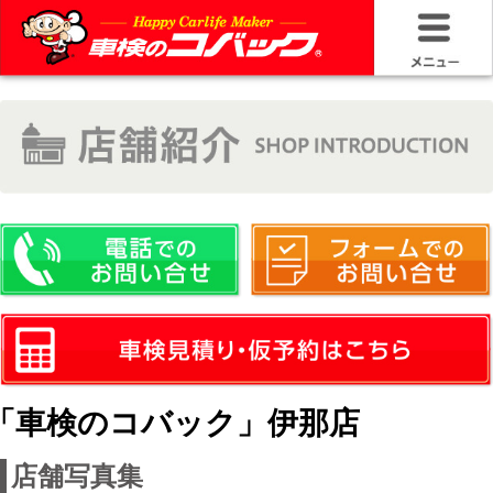
HOME
車検基礎情
お問い合わ
料金＆プラ
車検サービ
安さの構造
「車検のコバック」伊那店
コバック品
店舗写真集
20年50万キ