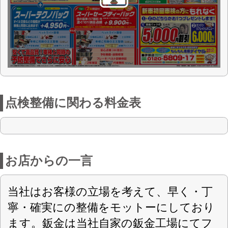
車輌販売は新車はもちろんですが、中古
車はご希望のお車をインターネット又は
オークションにておさがししておりま
す。お車のご相談は日曜又祭日も営業し
ておりますので是非お越し下さい。
店舗詳細
車検のコバック 伊那店
〈店舗直通フリーダイヤル
0120-5809-17
〉
(有)池上輪店
会社名
〒396-0015 長野県長野県伊那市中央
住所
4796
第6180号
認可
0265-76-1122
電話番号
0265-76-1296
FAX番号
http://kobac-ikerin.com/
URL
平日・土曜8:00-19:00、日曜祝日10：00-
営業案内