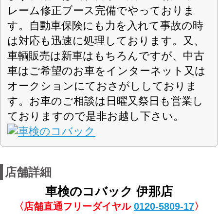
16：00（受付のみ）
GW、夏期休暇、年末年始
定休日
軽自動車・乗用車・全般
対応車種
車検+スーパーテクノパック
取扱車検
車検+スーパーセーフティーパック
現金 クレジットカード(SS車検のみ) 車検
お支払方法
ローン
竜東線、ほっともっと弁当交差点を高遠方面へ
100M