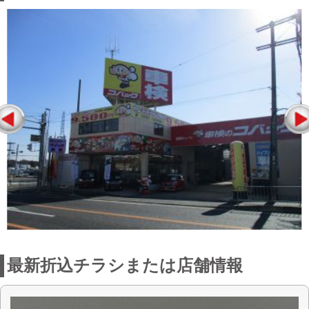
最新折込チラシまたは店舗情報