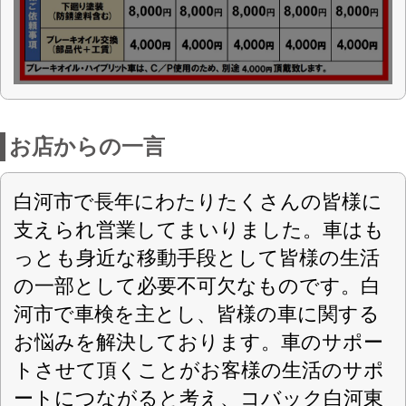
車検のコバック 白河東店の求人情報
店舗詳細
車検のコバック 白河東店
〈店舗直通フリーダイヤル
0120-589-789
〉
㈲忠光自動車整備工場
会社名
〒961-0309 福島県白河市東深仁井田字天
住所
上林48
第4-616号
認可
0248-34-1589
電話番号
0248-34-1590
FAX番号
https://kobac-shirakawa-higashi.com/
URL
8：30～18：30
営業案内
日曜・祝日
定休日
国産車
対応車種