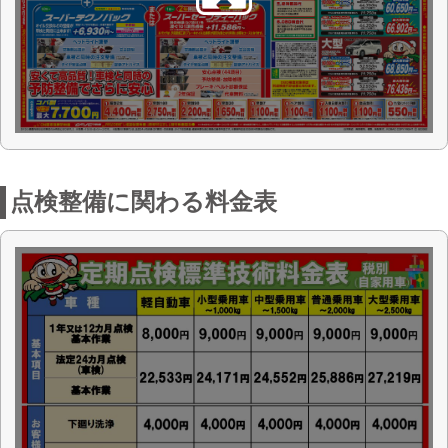
お店からの一言
白河市で長年にわたりたくさんの皆様に
支えられ営業してまいりました。車はも
っとも身近な移動手段として皆様の生活
の一部として必要不可欠なものです。白
河市で車検を主とし、皆様の車に関する
お悩みを解決しております。車のサポー
トさせて頂くことがお客様の生活のサポ
ートにつながると考え、コバック白河東
店では皆様のトータルカーライフアドバ
イザーとして頼れる車屋さんでありたい
と思っております。
白河市で車検と言えば白河東店！
車検以外のご相談も承っております。