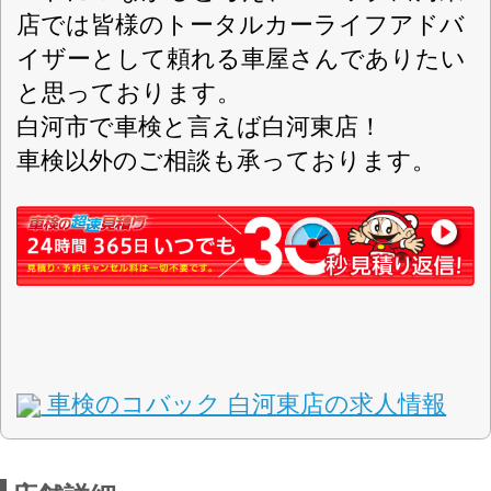
車検
取扱車検
スーパーテクノパック
スーパーセーフティーパック
現金、クレジットカード、PayPay、ロー
お支払方法
ン
県道11号白河石川線と県道44号棚倉矢吹線の交
差点からすぐ。「車検」の看板が目印！交差点
にも看板がございます。