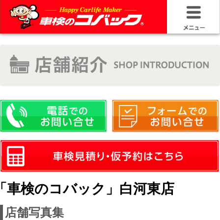
HOME
車検基礎情
お問い合わ
料金＆プラ
車検サービ
安さの構造
「車検のコバック」白河東店
コバック品
店舗写真集
20年50万キ