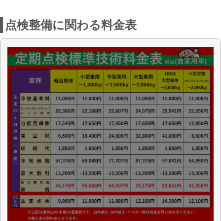
お店からの一言
伊勢崎市宮子町にある車検のコバック伊
勢崎宮子店は車検、オイル交換、鈑金塗
装、自動車保険と多種目にわたりお客様
をお守り致します。お客様の笑顔を活力
に地域NO.1の頼れる店舗を目指します。
是非ご来店下さい。
店舗詳細
車検のコバック 伊勢崎宮子店
〈店舗直通フリーダイヤル
0800-8004-589
〉
(株)小林自動車ボデー
会社名
〒372-0801 群馬県伊勢崎市宮子町3505-1
住所