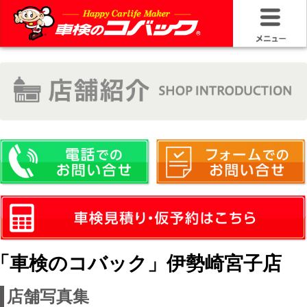
HOME
車検基礎情
お問い合わ
料金＆プラ
車検サービ
安さの構造
「車検のコバック」伊勢崎宮子店
コバック品
店舗写真集
20年50万キ