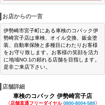
関東指第7-1005号
認可
0270-27-5894
電話番号
0270-27-5896
FAX番号
https://kobac-takasaki02.com
URL
9:00 - 18:00
営業案内
水曜日
定休日
軽自動車・乗用車・全般
対応車種
車検
取扱車検
スーパーテクノパック
スーパーセーフティーパック
現金・カード・その他キャッシュレス決
お支払方法
済