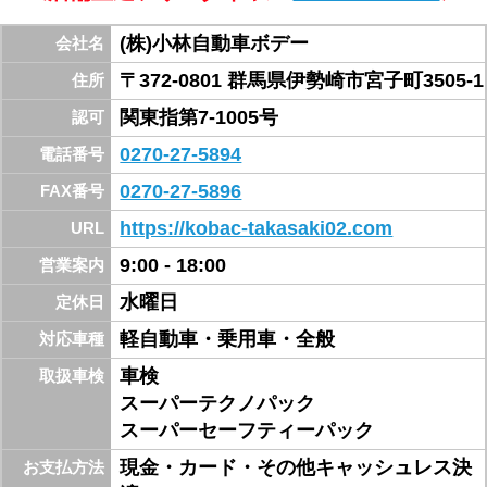
オートレース場交差点より駒方バイパスを駒方
IC方面へ向かい宮子町北交差点より150m左手