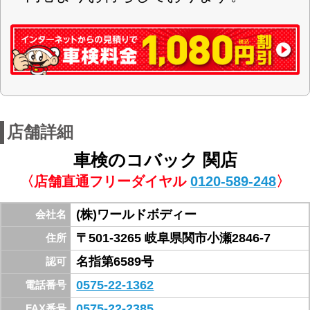
日曜日・第2・4土曜日 GW・夏期休暇・
定休日
年末年始
軽自動車・乗用車・貨物車・単車・国産
対応車種
車、外車全般
車検
取扱車検
スーパーテクノパック
スーパーセーフティーパック
現金 PayPay 楽天ペイ auPay d払い コバ
お支払方法
ックカード（各種クレジットカード） ロ
ーン
イオンマーゴ関店を北へ約1km直進し、カネス
エ関小瀬店の北どなりです。