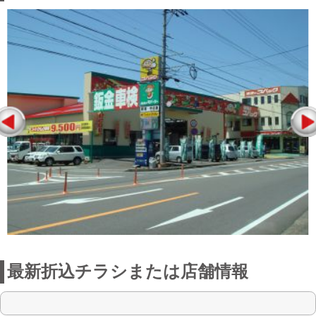
最新折込チラシまたは店舗情報
点検整備に関わる料金表
お店からの一言
関店は、創業60年をこえるお店で信頼と
仕事に対しては十二分に自信をもってお
ります。車検整備は勿論のこと鈑金に保
険 新車 中古車販売 車の事なら何でもお
任せ下さい。車の事ならちょっとしたこ