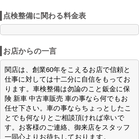
とでも何なりとご相談頂ければ幸いで
す。お客様のご連絡、御来店をスタッフ
一同心よりお待ちしております。
店舗詳細
車検のコバック 関店
〈店舗直通フリーダイヤル
0120-589-248
〉
(株)ワールドボディー
会社名
〒501-3265 岐阜県関市小瀬2846-7
住所
名指第6589号
認可
0575-22-1362
電話番号
0575-22-2385
FAX番号
https://kobac-seki01.com/
URL
8:30～18:30
営業案内