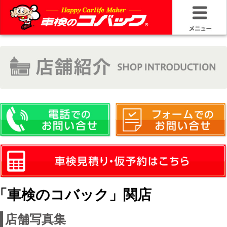
HOME
車検基礎情
お問い合わ
料金＆プラ
車検サービ
安さの構造
「車検のコバック」関店
コバック品
店舗写真集
20年50万キ